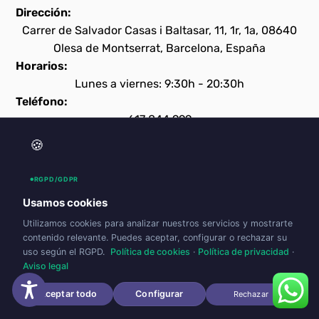
Dirección:
Carrer de Salvador Casas i Baltasar, 11, 1r, 1a, 08640
Olesa de Montserrat, Barcelona, España
Horarios:
Lunes a viernes: 9:30h - 20:30h
Teléfono:
617 844 999
Correo electrónico:
🍪
origo@origopsicologia.com
Cómo llegar
RGPD/GDPR
Usamos cookies
Utilizamos cookies para analizar nuestros servicios y mostrarte
contenido relevante. Puedes aceptar, configurar o rechazar su
Legal
uso según el RGPD.
Política de cookies
·
Política de privacidad
·
Aviso legal
Aviso legal
Política de privacidad
Aceptar todo
Configurar
Rechazar
Accesibilidad