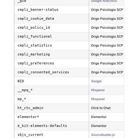
_gid
Google Analytics
TERC
cmplz_banner-status
Origo Psicologia SCP
PROPI
cmplz_cookie_data
Origo Psicologia SCP
PROPI
cmplz_policy_id
Origo Psicologia SCP
PROPI
cmplz_functional
Origo Psicologia SCP
PROPI
cmplz_statistics
Origo Psicologia SCP
PROPI
cmplz_marketing
Origo Psicologia SCP
PROPI
cmplz_preferences
Origo Psicologia SCP
PROPI
cmplz_consented_services
Origo Psicologia SCP
PROPI
NID
Google
TERC
__mpq_*
Mixpanel
TERC
mp_*
Mixpanel
TERC
ht_ctc_admin
Click to Chat
PROPI
elementor*
Elementor
PROPI
e_kit-elements-defaults
Elementor
PROPI
sbjs_current
Sourcebuster.js
TERC