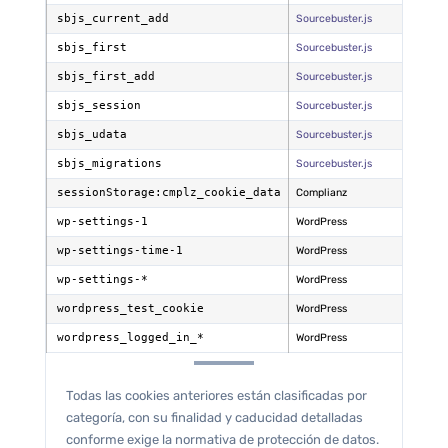
sbjs_current_add
Sourcebuster.js
TERC
sbjs_first
Sourcebuster.js
TERC
sbjs_first_add
Sourcebuster.js
TERC
sbjs_session
Sourcebuster.js
TERC
sbjs_udata
Sourcebuster.js
TERC
sbjs_migrations
Sourcebuster.js
TERC
sessionStorage:cmplz_cookie_data
Complianz
PROPI
wp-settings-1
WordPress
PROPI
wp-settings-time-1
WordPress
PROPI
wp-settings-*
WordPress
PROPI
wordpress_test_cookie
WordPress
PROPI
wordpress_logged_in_*
WordPress
PROPI
Todas las cookies anteriores están clasificadas por
categoría, con su finalidad y caducidad detalladas
conforme exige la normativa de protección de datos.